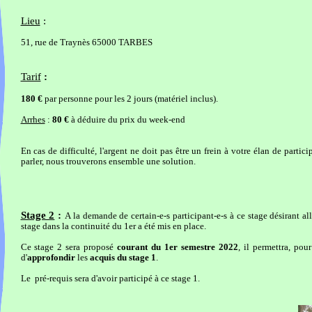
Lieu
:
51, rue de Traynès 65000 TARBES
Tarif
:
180 €
par personne pour les 2 jours (matériel inclus).
Arrhes
:
80 €
à déduire du prix du week-end
En cas de difficulté, l'argent ne doit pas être un frein à votre élan de partic
parler, nous trouverons ensemble une solution.
Stage 2
:
A la demande de certain-e-s participant-e-s à ce stage désirant a
stage dans la continuité du 1er a été mis en place.
Ce stage 2 sera proposé
courant du 1er semestre 2022
, il permettra, pou
d'
approfondir
les
acquis du stage 1
.
Le pré-requis sera d'avoir participé à ce stage 1.