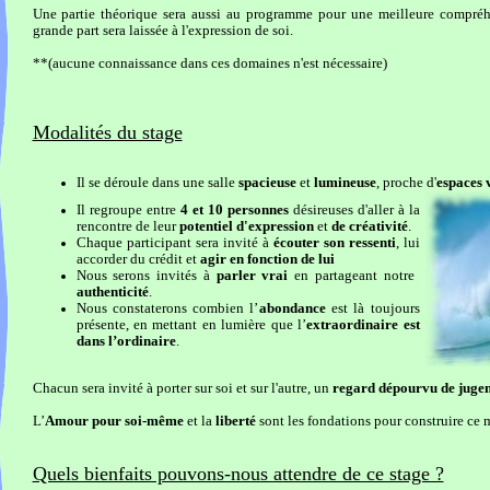
Une partie théorique sera aussi au programme pour une meilleure compréh
grande part sera laissée à l'expression de soi.
**(aucune connaissance dans ces domaines n'est nécessaire)
Modalités du stage
Il se déroule dans une salle
spacieuse
et
lumineuse
, proche d'
espaces 
Il regroupe entre
4 et 10 personnes
désireuses d'aller à la
rencontre de leur
potentiel d'expression
et
de créativité
.
Chaque participant sera invité à
écouter son ressenti
, lui
accorder du crédit et
agir en fonction de lui
Nous serons invités à
parler vrai
en partageant notre
authenticité
.
Nous constaterons combien l’
abondance
est là toujours
présente, en mettant en lumière que l’
extraordinaire est
dans l’ordinaire
.
Chacun sera invité à porter sur soi et sur l'autre, un
regard dépourvu de juge
L’
Amour pour soi-même
et la
liberté
sont les fondations pour construire ce
Quels bienfaits pouvons-nous attendre de ce stage ?