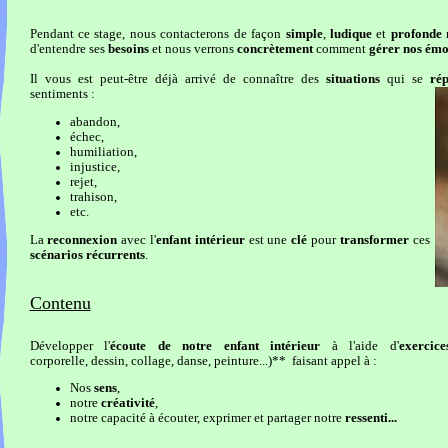
Pendant ce stage, nous contacterons de façon
simple
,
ludique
et
profonde
n
d'entendre ses
besoins
et nous verrons
concrètement
comment
gérer nos émo
Il vous est peut-être déjà arrivé de connaître des
situations
qui se
rép
sentiments :
abandon,
échec,
humiliation,
injustice,
rejet,
trahison,
etc.
La
reconnexion
avec l'
enfant intérieur
est une
clé
pour
transformer
ces
scénarios récurrents
.
Contenu
Développer l'
écoute de notre enfant intérieur
à l'aide d'
exercic
corporelle, dessin, collage, danse, peinture...)** faisant appel à :
Nos
sens
,
notre
créativité
,
notre capacité à écouter, exprimer et partager notre
ressenti...