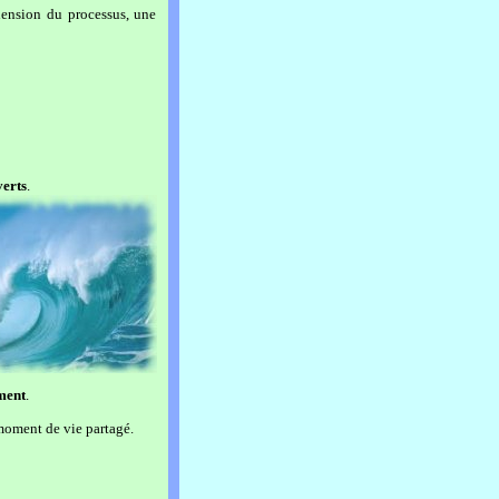
ension du processus, une
verts
.
ment
.
 moment de vie partagé.