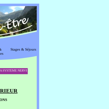
&
Stages & Séjours
es
E NERVEUX Samedi 4 juillet 9h-13h : voir onglet Yoga de la Régénération, 
ÉRIEUR
IONS