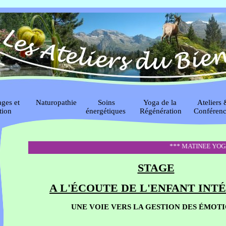
ages et
Naturopathie
Soins
Yoga de la
Ateliers 
tion
énergétiques
Régénération
Conférenc
*** MATINEE YOGA SYSTEM
STAGE
A L'ÉCOUTE DE L'ENFANT INT
UNE VOIE VERS LA GESTION DES ÉMOT