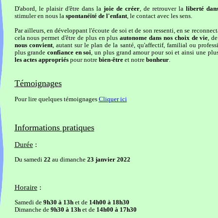
D'abord, le plaisir d'être dans la
joie de créer
, de retrouver la
liberté dans
stimuler en nous la
spontanéité de l'enfant
, le contact avec les sens.
Par ailleurs, en développant l'écoute de soi et de son ressenti, en se reconnect
cela nous permet d'être de plus en plus
autonome dans nos choix de vie
, d
nous convient
, autant sur le plan de la santé, qu'affectif, familial ou profes
plus grande
confiance en soi
, un plus grand amour pour soi et ainsi une plu
les actes appropriés
pour notre
bien-être
et notre
bonheur
.
Témoignages
Pour lire quelques témoignages
Cliquer ici
Informations pratiques
Durée
:
Du samedi
22
au dimanche
23 janvier 2022
Horaire
:
Samedi de
9h30 à
13h
et de
14h00 à
18h30
Dimanche de
9h30 à
13h
et de
14h00 à
17h30