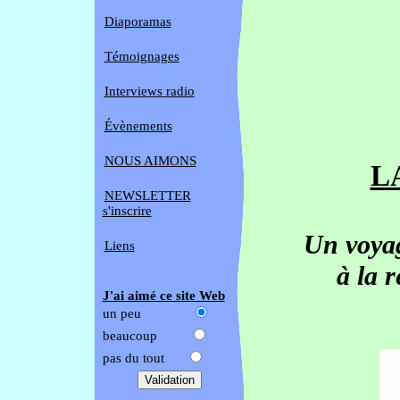
Diaporamas
Témoignages
Interviews radio
Évènements
NOUS AIMONS
L
NEWSLETTER
s'inscrire
Un voyag
Liens
à la 
J'ai aimé ce site Web
un peu
beaucoup
pas du tout