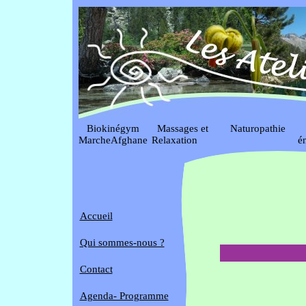
Biokinégym
Massages et
Naturopathie
S
MarcheAfghane
Relaxation
é
Accueil
Qui sommes-nous ?
*
Contact
Agenda- Programme