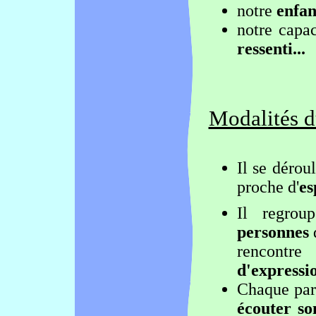
notre
enfan
notre capac
ressenti...
Modalités d
Il se dérou
proche d'
es
Il regro
personnes
d
rencontr
d'expressi
Chaque part
écouter so