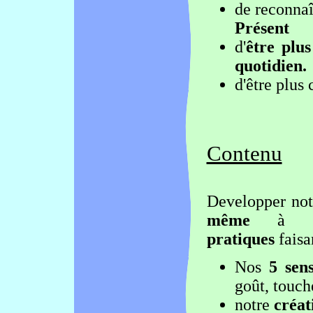
de reconnaît
Présent
d'
être plus
quotidien.
d'être plu
Contenu
Developper no
même
à l'a
pratiques
faisa
Nos
5 sen
goût, touch
notre
créat