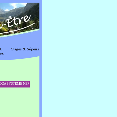
&
Stages & Séjours
es
YSTEME NERVEUX Samedi 4 juillet 9h-13h : voir onglet Yoga de la Régénérat