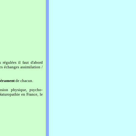
 régulées il faut d'abord
es échanges assimilation /
érament
de chacun.
nsion physique, psycho-
 Naturopathie en France, le