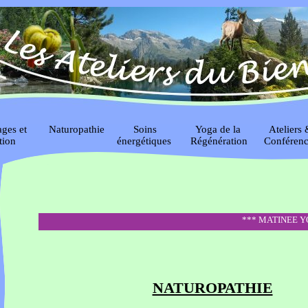
ages et
Naturopathie
Soins
Yoga de la
Ateliers 
tion
énergétiques
Régénération
Conférenc
*** MATINEE YOGA S
NATUROPATHIE