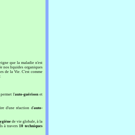
seigne que la maladie n'est
 de nos liquides organiques
les de la Vie. C'est comme
.
permet l'
auto-guérison
et
ire d'une réaction d'
auto-
ygiène
de vie globale, à la
ls à travers
10 techniques