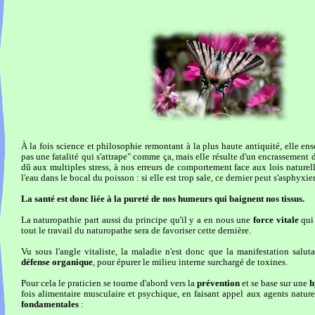
À la fois science et philosophie remontant à la plus haute antiquité, elle en
pas une fatalité qui s'attrape" comme ça, mais elle résulte d'un encrassement
dû aux multiples stress, à nos erreurs de comportement face aux lois naturel
l'eau dans le bocal du poisson : si elle est trop sale, ce dernier peut s'asphyxier
La santé est donc liée à la pureté de nos humeurs qui baignent nos tissus.
La naturopathie part aussi du principe qu'il y a en nous une
force vitale
qui 
tout le travail du naturopathe sera de favoriser cette dernière.
Vu sous l'angle vitaliste, la maladie n'est donc que la manifestation saluta
défense organique
, pour épurer le milieu interne surchargé de toxines.
Pour cela le praticien se tourne d'abord vers la
prévention
et se base sur une
h
fois alimentaire musculaire et psychique, en faisant appel aux agents nature
fondamentales
: