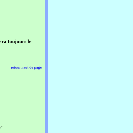
era toujours le
"
retour haut de page
e"