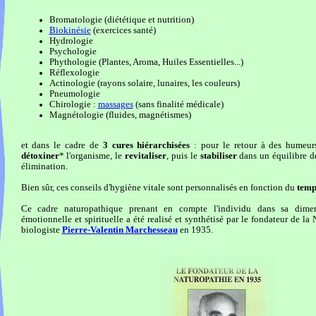
Bromatologie (diététique et nutrition)
Biokinésie
(exercices santé)
Hydrologie
Psychologie
Phythologie (Plantes, Aroma, Huiles Essentielles...)
Réflexologie
Actinologie (rayons solaire, lunaires, les couleurs)
Pneumologie
Chirologie :
massages
(sans finalité médicale)
Magnétologie (fluides, magnétismes)
et dans le cadre de
3 cures hiérarchisées
: pour le retour à des humeurs
détoxiner
* l'organisme, le
revitaliser
, puis le
stabiliser
dans un équilibre d
élimination.
Bien sûr, ces conseils d'hygiène vitale sont personnalisés en fonction du
temp
Ce cadre naturopathique prenant en compte l'individu dans sa dime
émotionnelle et spirituelle a été realisé et synthétisé par le fondateur de la
biologiste
Pierre-Valentin Marchesseau
en 1935.