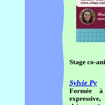
Stage co-an
Sylvie Py
Formée à 
expressi