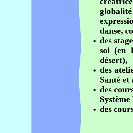
créatric
globali
expressi
danse, col
des stag
soi (en 
désert),
des ateli
Santé et 
des cour
Système 
des cours