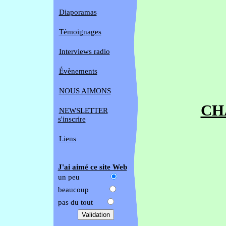
Diaporamas
Témoignages
Interviews radio
Évènements
NOUS AIMONS
CH
NEWSLETTER
s'inscrire
Liens
J'ai aimé ce site Web
un peu
beaucoup
pas du tout