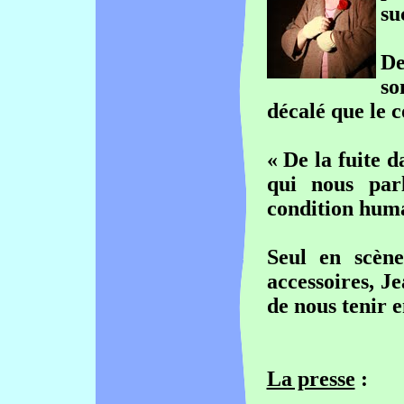
su
De
so
décalé que le 
«
De la fuite d
qui nous par
condition huma
Seul en scèn
accessoires,
Je
de nous tenir 
La presse
: