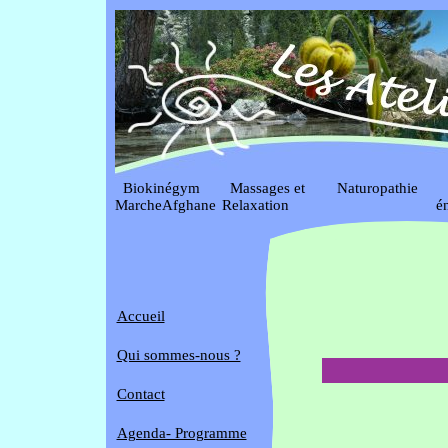
Biokinégym
Massages et
Naturopathie
S
MarcheAfghane
Relaxation
é
Accueil
Qui sommes-nous ?
Contact
Agenda- Programme