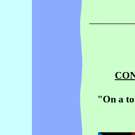
____________
CON
"On a to