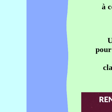
à 
U
pour 
cl