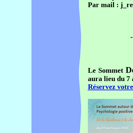
Par mail : j_r
-
De
Le Sommet
aura lieu du 7
Réservez votre 