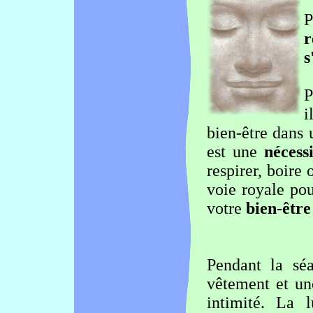
P
r
s
P
i
bien-être
dans u
est une
nécessi
respirer, boire 
voie royale po
votre
bien-être
Pendant la sé
vêtement et une
intimité. La 