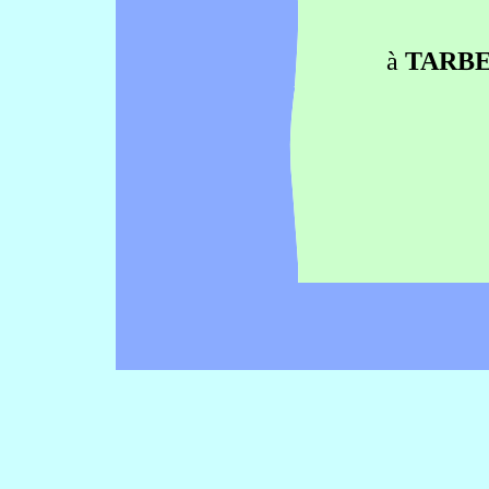
à
TARBE