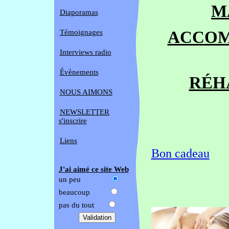
M
Diaporamas
Témoignages
ACCOM
Interviews radio
Évènements
RÉH
NOUS AIMONS
NEWSLETTER
s'inscrire
Liens
Bon cadeau
J'ai aimé ce site Web
un peu
beaucoup
pas du tout