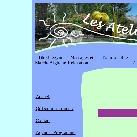
Biokinégym
Massages et
Naturopathie
S
MarcheAfghane
Relaxation
é
Accueil
Qui sommes-nous ?
Contact
Agenda- Programme