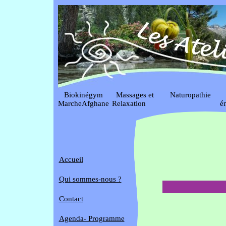
Biokinégym
Massages et
Naturopathie
S
MarcheAfghane
Relaxation
é
Accueil
Qui sommes-nous ?
Contact
Agenda- Programme