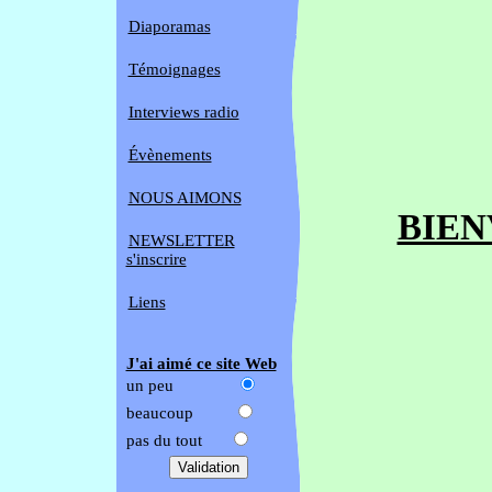
Diaporamas
Témoignages
Interviews radio
Évènements
NOUS AIMONS
BIEN
NEWSLETTER
s'inscrire
Liens
J'ai aimé ce site Web
un peu
beaucoup
pas du tout